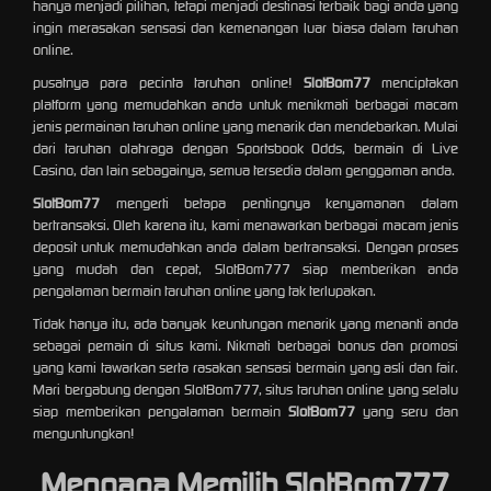
hanya menjadi pilihan, tetapi menjadi destinasi terbaik bagi anda yang
ingin merasakan sensasi dan kemenangan luar biasa dalam taruhan
online.
pusatnya para pecinta taruhan online!
SlotBom77
menciptakan
platform yang memudahkan anda untuk menikmati berbagai macam
jenis permainan taruhan online yang menarik dan mendebarkan. Mulai
dari taruhan olahraga dengan Sportsbook Odds, bermain di Live
Casino, dan lain sebagainya, semua tersedia dalam genggaman anda.
SlotBom77
mengerti betapa pentingnya kenyamanan dalam
bertransaksi. Oleh karena itu, kami menawarkan berbagai macam jenis
deposit untuk memudahkan anda dalam bertransaksi. Dengan proses
yang mudah dan cepat, SlotBom777 siap memberikan anda
pengalaman bermain taruhan online yang tak terlupakan.
Tidak hanya itu, ada banyak keuntungan menarik yang menanti anda
sebagai pemain di situs kami. Nikmati berbagai bonus dan promosi
yang kami tawarkan serta rasakan sensasi bermain yang asli dan fair.
Mari bergabung dengan SlotBom777, situs taruhan online yang selalu
siap memberikan pengalaman bermain
SlotBom77
yang seru dan
menguntungkan!
Mengapa Memilih SlotBom777