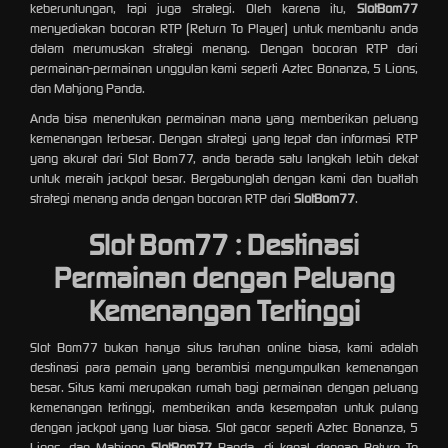
keberuntungan, tapi juga strategi. Oleh karena itu,
SlotBom77
menyediakan bocoran RTP (Return To Player) untuk membantu anda
dalam merumuskan strategi menang. Dengan bocoran RTP dari
permainan-permainan unggulan kami seperti Aztec Bonanza, 5 Lions,
dan Mahjong Panda.
Anda bisa menentukan permainan mana yang memberikan peluang
kemenangan terbesar. Dengan strategi yang tepat dan informasi RTP
yang akurat dari Slot Bom77, anda berada satu langkah lebih dekat
untuk meraih jackpot besar. Bergabunglah dengan kami dan buatlah
strategi menang anda dengan bocoran RTP dari
SlotBom77
.
Slot Bom77 : Destinasi
Permainan dengan Peluang
Kemenangan Tertinggi
Slot Bom77 bukan hanya situs taruhan online biasa, kami adalah
destinasi para pemain yang berambisi mengumpulkan kemenangan
besar. Situs kami merupakan rumah bagi permainan dengan peluang
kemenangan tertinggi, memberikan anda kesempatan untuk pulang
dengan jackpot yang luar biasa. Slot gacor seperti Aztec Bonanza, 5
Lions, dan Mahjong
SlotBom77
Panda, di kenal dengan Return To