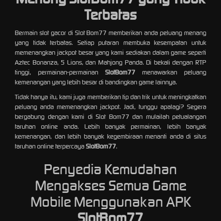
Terbatas
Bermain slot gacor di Slot Bom77 memberikan anda peluang menang
yang tidak terbatas. Setiap putaran membuka kesempatan untuk
memenangkan jackpot besar yang kami sediakan dalam game seperti
Aztec Bonanza, 5 Lions, dan Mahjong Panda. Di bekali dengan RTP
tinggi, permainan-permainan
SlotBom77
menawarkan peluang
kemenangan yang lebih besar di bandingkan game lainnya.
Tidak hanya itu, kami juga memberikan tip dan trik untuk meningkatkan
peluang anda memenangkan jackpot. Jadi, tunggu apalagi? Segera
bergabung dengan kami di Slot Bom77 dan mulailah petualangan
taruhan online anda. Lebih banyak permainan, lebih banyak
kemenangan, dan lebih banyak kegembiraan menanti anda di situs
taruhan online terpercaya
SlotBom77
.
Penyedia Kemudahan
Mengakses Semua Game
Mobile Menggunakan APK
SlotBom77