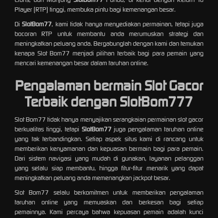
Player (RTP) tinggi, membuka pintu bagi kemenangan besar.
Di
SlotBom77
, kami tidak hanya menyediakan permainan, tetapi juga
bocoran RTP untuk membantu anda merumuskan strategi dan
meningkatkan peluang anda. Bergabunglah dengan kami dan temukan
kenapa Slot Bom77 menjadi pilihan terbaik bagi para pemain yang
mencari kemenangan besar dalam taruhan online.
Pengalaman bermain Slot Gacor
Terbaik dengan SlotBom777
Slot Bom77 tidak hanya menyajikan serangkaian permainan slot gacor
berkualitas tinggi, tetapi
SlotBom77
juga pengalaman taruhan online
yang tak terbandingkan. Setiap aspek situs kami di rancang untuk
memberikan kenyamanan dan kepuasan bermain bagi para pemain.
Dari sistem navigasi yang mudah di gunakan, layanan pelanggan
yang selalu siap membantu, hingga fitur-fitur menarik yang dapat
meningkatkan peluang anda memenangkan jackpot besar.
Slot Bom77 selalu berkomitmen untuk memberikan pengalaman
taruhan online yang memuaskan dan berkesan bagi setiap
pemainnya. Kami percaya bahwa kepuasan pemain adalah kunci