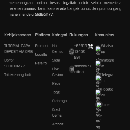
memenangkan hadiah besar. Ingatlah untuk selalu memeriksa
halaman promosi kami, karena ada banyak bonus dan promosi yang
menanti anda di
SlotBom77.
Kebijaksanaan
Platform
Kategori
Dukungan
Komunitas
TUTORIAL CARA
Promosi
Hot
+62819
Whatsa
DEPOSIT VIA QRIS
Games
13459
pp
Loyalty
991
Daftar
Slots
Instagra
Referral
SLOTBOM77
slotbom77
m
Live
official
Trik Menang Judi
Casino
Telegra
m
Race
Facebo
Togel
ok
Olahraga
Line
Crash
Game
Arcade