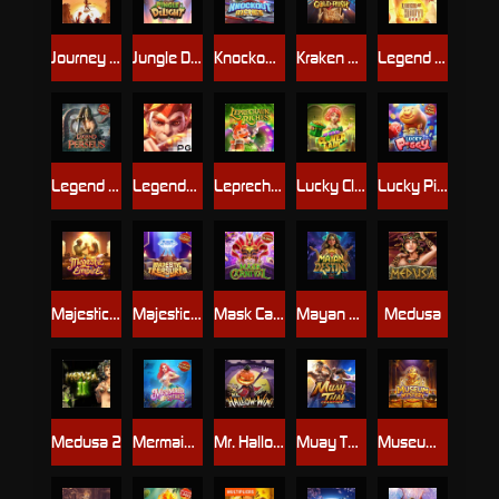
Journey to the Wealth
Jungle Delight
Knockout Riches
Kraken Gold Rush
Legend of Hou Yi
Legend of Perseus
Legendary Monkey King
Leprechaun Riches
Lucky Clover Riches
Lucky Piggy
Majestic Empire
Majestic Treasures
Mask Carnival
Mayan Destiny
Medusa
Medusa 2
Mermaid Riches
Mr. Hallow-Win
Muay Thai Champion
Museum Wonders