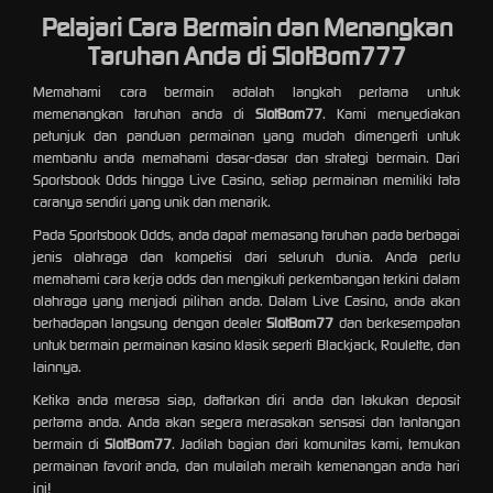
Pelajari Cara Bermain dan Menangkan
Taruhan Anda di SlotBom777
Memahami cara bermain adalah langkah pertama untuk
memenangkan taruhan anda di
SlotBom77
. Kami menyediakan
petunjuk dan panduan permainan yang mudah dimengerti untuk
membantu anda memahami dasar-dasar dan strategi bermain. Dari
Sportsbook Odds hingga Live Casino, setiap permainan memiliki tata
caranya sendiri yang unik dan menarik.
Pada Sportsbook Odds, anda dapat memasang taruhan pada berbagai
jenis olahraga dan kompetisi dari seluruh dunia. Anda perlu
memahami cara kerja odds dan mengikuti perkembangan terkini dalam
olahraga yang menjadi pilihan anda. Dalam Live Casino, anda akan
berhadapan langsung dengan dealer
SlotBom77
dan berkesempatan
untuk bermain permainan kasino klasik seperti Blackjack, Roulette, dan
lainnya.
Ketika anda merasa siap, daftarkan diri anda dan lakukan deposit
pertama anda. Anda akan segera merasakan sensasi dan tantangan
bermain di
SlotBom77
. Jadilah bagian dari komunitas kami, temukan
permainan favorit anda, dan mulailah meraih kemenangan anda hari
ini!