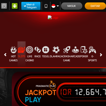
Main di
MASUK
DAFTAR
Telegram
HOT
SLOTS
LIVE
RACE
TOGEL
OLAHRAGA
CRASH
ARCADE
POKER
E-
SABUN
GAMES
CASINO
GAME
SPORTS
AYAM
IDR
12,664,
JACKPOT
PLAY