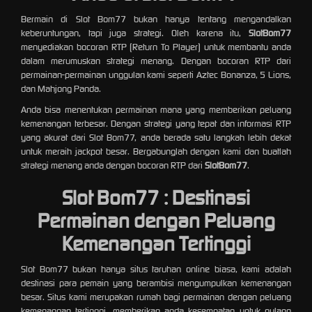
Bermain di Slot Bom77 bukan hanya tentang mengandalkan
keberuntungan, tapi juga strategi. Oleh karena itu,
SlotBom77
menyediakan bocoran RTP (Return To Player) untuk membantu anda
dalam merumuskan strategi menang. Dengan bocoran RTP dari
permainan-permainan unggulan kami seperti Aztec Bonanza, 5 Lions,
dan Mahjong Panda.
Anda bisa menentukan permainan mana yang memberikan peluang
kemenangan terbesar. Dengan strategi yang tepat dan informasi RTP
yang akurat dari Slot Bom77, anda berada satu langkah lebih dekat
untuk meraih jackpot besar. Bergabunglah dengan kami dan buatlah
strategi menang anda dengan bocoran RTP dari
SlotBom77
.
Slot Bom77 : Destinasi
Permainan dengan Peluang
Kemenangan Tertinggi
Slot Bom77 bukan hanya situs taruhan online biasa, kami adalah
destinasi para pemain yang berambisi mengumpulkan kemenangan
besar. Situs kami merupakan rumah bagi permainan dengan peluang
kemenangan tertinggi, memberikan anda kesempatan untuk pulang