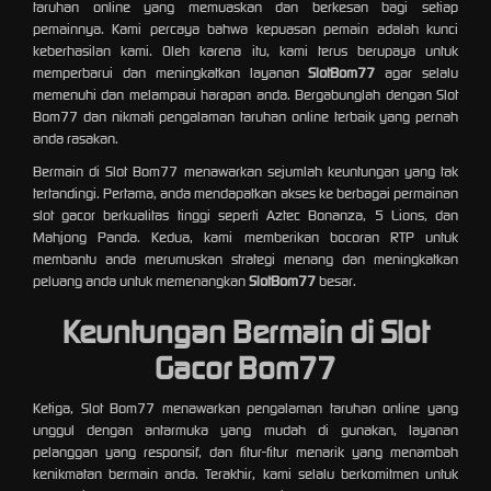
taruhan online yang memuaskan dan berkesan bagi setiap
pemainnya. Kami percaya bahwa kepuasan pemain adalah kunci
keberhasilan kami. Oleh karena itu, kami terus berupaya untuk
memperbarui dan meningkatkan layanan
SlotBom77
agar selalu
memenuhi dan melampaui harapan anda. Bergabunglah dengan Slot
Bom77 dan nikmati pengalaman taruhan online terbaik yang pernah
anda rasakan.
Bermain di Slot Bom77 menawarkan sejumlah keuntungan yang tak
tertandingi. Pertama, anda mendapatkan akses ke berbagai permainan
slot gacor berkualitas tinggi seperti Aztec Bonanza, 5 Lions, dan
Mahjong Panda. Kedua, kami memberikan bocoran RTP untuk
membantu anda merumuskan strategi menang dan meningkatkan
peluang anda untuk memenangkan
SlotBom77
besar.
Keuntungan Bermain di Slot
Gacor Bom77
Ketiga, Slot Bom77 menawarkan pengalaman taruhan online yang
unggul dengan antarmuka yang mudah di gunakan, layanan
pelanggan yang responsif, dan fitur-fitur menarik yang menambah
kenikmatan bermain anda. Terakhir, kami selalu berkomitmen untuk