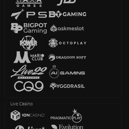
Live Casino