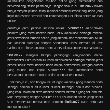
memberikan pengalaman taruhan online yang memuaskan dan
berkesan bagi setiap pemainnya. Dengan semua ini,
SlotBom77
bukan
hanya menjadi pilihan, tetapi menjadi destinasi terbaik bagi anda yang
ingin merasakan sensasi dan kemenangan luar biasa dalam taruhan
online.
pusatnya para pecinta taruhan online!
SlotBom77
menciptakan
platform yang memudahkan anda untuk menikmati berbagai macam
jenis permainan taruhan online yang menarik dan mendebarkan. Mulai
dari taruhan olahraga dengan Sportsbook Odds, bermain di Live
Casino, dan lain sebagainya, semua tersedia dalam genggaman anda.
SlotBom77
mengerti betapa pentingnya kenyamanan dalam
bertransaksi. Oleh karena itu, kami menawarkan berbagai macam jenis
deposit untuk memudahkan anda dalam bertransaksi. Dengan proses
yang mudah dan cepat, SlotBom777 siap memberikan anda
pengalaman bermain taruhan online yang tak terlupakan.
Tidak hanya itu, ada banyak keuntungan menarik yang menanti anda
sebagai pemain di situs kami. Nikmati berbagai bonus dan promosi
yang kami tawarkan serta rasakan sensasi bermain yang asli dan fair.
Mari bergabung dengan SlotBom777, situs taruhan online yang selalu
siap memberikan pengalaman bermain
SlotBom77
yang seru dan
menguntungkan!