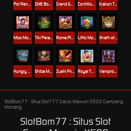
Pet Ranger
ONE Boxing
Grand Shine
Centillion Gods
Kraken Treasure
Moe Moe Cute
Tiki Paradise
Roma Plus
Little Monster
Wrath of Egypt
Hungry Krahung
Shiba Mogul
Zushi Prime
Royal Thai Dessert
Vampire Hunter
SlotBom77 - Situs Slot777 Gacor Maxwin X500 Gampang
Menang
SlotBom77 : Situs Slot