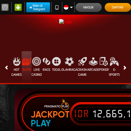
Main di
MASUK
DAFTAR
Telegram
HOT
SLOTS
LIVE
RACE
TOGEL
OLAHRAGA
CRASH
ARCADE
POKER
E-
SABUN
GAMES
CASINO
GAME
SPORTS
AYAM
IDR
12,665,
JACKPOT
PLAY