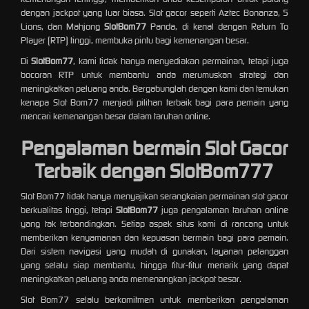
dengan jackpot yang luar biasa. Slot gacor seperti Aztec Bonanza, 5
Lions, dan Mahjong
SlotBom77
Panda, di kenal dengan Return To
Player (RTP) tinggi, membuka pintu bagi kemenangan besar.
Di
SlotBom77
, kami tidak hanya menyediakan permainan, tetapi juga
bocoran RTP untuk membantu anda merumuskan strategi dan
meningkatkan peluang anda. Bergabunglah dengan kami dan temukan
kenapa Slot Bom77 menjadi pilihan terbaik bagi para pemain yang
mencari kemenangan besar dalam taruhan online.
Pengalaman bermain Slot Gacor
Terbaik dengan SlotBom777
Slot Bom77 tidak hanya menyajikan serangkaian permainan slot gacor
berkualitas tinggi, tetapi
SlotBom77
juga pengalaman taruhan online
yang tak terbandingkan. Setiap aspek situs kami di rancang untuk
memberikan kenyamanan dan kepuasan bermain bagi para pemain.
Dari sistem navigasi yang mudah di gunakan, layanan pelanggan
yang selalu siap membantu, hingga fitur-fitur menarik yang dapat
meningkatkan peluang anda memenangkan jackpot besar.
Slot Bom77 selalu berkomitmen untuk memberikan pengalaman