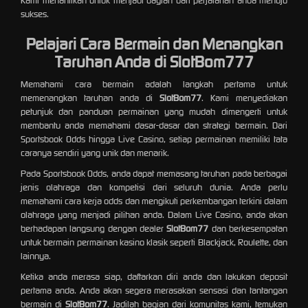
Kami menantikan untuk menjadi bagian dari perjalanan anda menuju
sukses.
Pelajari Cara Bermain dan Menangkan
Taruhan Anda di SlotBom777
Memahami cara bermain adalah langkah pertama untuk
memenangkan taruhan anda di
SlotBom77
. Kami menyediakan
petunjuk dan panduan permainan yang mudah dimengerti untuk
membantu anda memahami dasar-dasar dan strategi bermain. Dari
Sportsbook Odds hingga Live Casino, setiap permainan memiliki tata
caranya sendiri yang unik dan menarik.
Pada Sportsbook Odds, anda dapat memasang taruhan pada berbagai
jenis olahraga dan kompetisi dari seluruh dunia. Anda perlu
memahami cara kerja odds dan mengikuti perkembangan terkini dalam
olahraga yang menjadi pilihan anda. Dalam Live Casino, anda akan
berhadapan langsung dengan dealer
SlotBom77
dan berkesempatan
untuk bermain permainan kasino klasik seperti Blackjack, Roulette, dan
lainnya.
Ketika anda merasa siap, daftarkan diri anda dan lakukan deposit
pertama anda. Anda akan segera merasakan sensasi dan tantangan
bermain di
SlotBom77
. Jadilah bagian dari komunitas kami, temukan