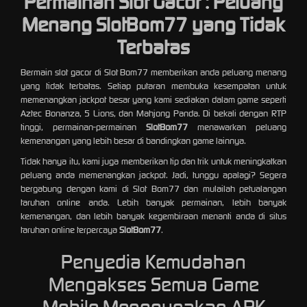
Permainan Slot Gacor : Peluang
Menang SlotBom77 yang Tidak
Terbatas
Bermain slot gacor di Slot Bom77 memberikan anda peluang menang
yang tidak terbatas. Setiap putaran membuka kesempatan untuk
memenangkan jackpot besar yang kami sediakan dalam game seperti
Aztec Bonanza, 5 Lions, dan Mahjong Panda. Di bekali dengan RTP
tinggi, permainan-permainan
SlotBom77
menawarkan peluang
kemenangan yang lebih besar di bandingkan game lainnya.
Tidak hanya itu, kami juga memberikan tip dan trik untuk meningkatkan
peluang anda memenangkan jackpot. Jadi, tunggu apalagi? Segera
bergabung dengan kami di Slot Bom77 dan mulailah petualangan
taruhan online anda. Lebih banyak permainan, lebih banyak
kemenangan, dan lebih banyak kegembiraan menanti anda di situs
taruhan online terpercaya
SlotBom77
.
Penyedia Kemudahan
Mengakses Semua Game
Mobile Menggunakan APK