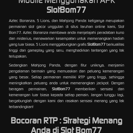
SlotBom77
Aztec Bonanza, 5 Lions, dan Mahjong Panda: ketiganya merupakan
permainan slot gacor unggulan di situs taruhan online kami, Slot
Bom77. Aztec Bonanza membawa anda menjelajahi peradaban kuno
dan misterius, menawarkan kesempatan untuk memenangkan hadiah
yang luar biasa. 5 Lions menggabungkan grafis
SlotBom77
berkualitas
tinggi dan gameplay yang seru, menghadirkan tantangan yang tak
terlupakan.
Sedangkan Mahjong Panda, dengan fitur uniknya, menjamin
pengalaman bermain yang memuaskan dan peluang kemenangan
yang besar. Setiap permainan memiliki RTP yang tinggi, sehingga
meningkatkan peluang anda untuk memenangkan jackpot. Dengan
beragam permainan,
SlotBom77
memberikan sensasi dan
kemenangan luar biasa kepada setiap pemain. Jangan tunggu lagi,
bergabunglah dengan kami dan rasakan sensasi menang yang tak
terbandingkan!
Bocoran RTP : Strategi Menang
Anda di Slot Bom77