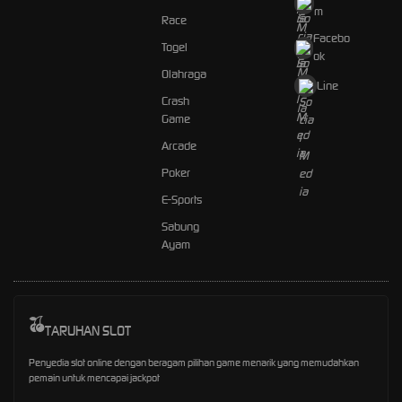
m
Race
Facebo
Togel
ok
Olahraga
Line
Crash
Game
Arcade
Poker
E-Sports
Sabung
Ayam
TARUHAN SLOT
Penyedia slot online dengan beragam pilihan game menarik yang memudahkan
pemain untuk mencapai jackpot