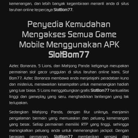
kemenangan, dan lebih banyak kegembiraan menanti anda di situs
taruhan online terpercaya
SlotBom77
.
Penyedia Kemudahan
Mengakses Semua Game
Mobile Menggunakan APK
SlotBom77
Aztec Bonanza, 5 Lions, dan Mahjong Panda: ketiganya merupakan
permainan slot gacor unggulan di situs taruhan online kami, Slot
Bom77. Aztec Bonanza membawa anda menjelajahi peradaban kuno
dan misterius, menawarkan kesempatan untuk memenangkan hadiah
yang luar biasa. 5 Lions menggabungkan grafis
SlotBom77
berkualitas
tinggi dan gameplay yang seru, menghadirkan tantangan yang tak
terlupakan.
Sedangkan Mahjong Panda, dengan fitur uniknya, menjamin
pengalaman bermain yang memuaskan dan peluang kemenangan
yang besar. Setiap permainan memiliki RTP yang tinggi, sehingga
meningkatkan peluang anda untuk memenangkan jackpot. Dengan
beragam permainan,
SlotBom77
memberikan sensasi dan