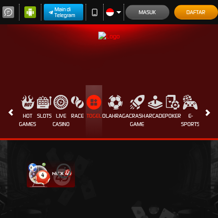
Main di
MASUK
DAFTAR
Telegram
HOT
SLOTS
LIVE
RACE
TOGEL
OLAHRAGA
CRASH
ARCADE
POKER
E-
SABUN
GAMES
CASINO
GAME
SPORTS
AYAM
i