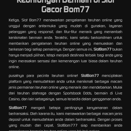
Gacor Bom77
Ketiga, Slot Bom77 menawarkan pengalaman taruhan online yang
unggul dengan antarmuka yang mudah di gunakan, layanan
pelanggan yang responsif, dan fitur-fitur menarik yang menambah
kenikmatan bermain anda. Terakhir, kami selalu berkomitmen untuk
memberikan pengalaman taruhan online yang memuaskan dan
berkesan bagi setiap pemainnya. Dengan semua ini,
SlotBom77
bukan
hanya menjadi pilihan, tetapi menjadi destinasi terbaik bagi anda yang
ingin merasakan sensasi dan kemenangan luar biasa dalam taruhan
online.
pusatnya para pecinta taruhan online!
SlotBom77
menciptakan
platform yang memudahkan anda untuk menikmati berbagai macam
jenis permainan taruhan online yang menarik dan mendebarkan. Mulai
dari taruhan olahraga dengan Sportsbook Odds, bermain di Live
Casino, dan lain sebagainya, semua tersedia dalam genggaman anda.
SlotBom77
mengerti betapa pentingnya kenyamanan dalam
bertransaksi. Oleh karena itu, kami menawarkan berbagai macam jenis
deposit untuk memudahkan anda dalam bertransaksi. Dengan proses
yang mudah dan cepat, SlotBom777 siap memberikan anda