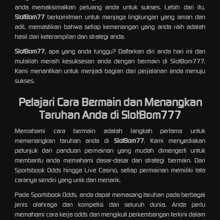
anda memaksimalkan peluang anda untuk sukses. Lebih dari itu,
SlotBom77
berkomitmen untuk menjaga lingkungan yang aman dan
adil, memastikan bahwa setiap kemenangan yang anda raih adalah
hasil dari keterampilan dan strategi anda.
SlotBom77
, apa yang anda tunggu? Daftarkan diri anda hari ini dan
mulailah meraih kesuksesan anda dengan bermain di SlotBom777.
Kami menantikan untuk menjadi bagian dari perjalanan anda menuju
sukses.
Pelajari Cara Bermain dan Menangkan
Taruhan Anda di SlotBom777
Memahami cara bermain adalah langkah pertama untuk
memenangkan taruhan anda di
SlotBom77
. Kami menyediakan
petunjuk dan panduan permainan yang mudah dimengerti untuk
membantu anda memahami dasar-dasar dan strategi bermain. Dari
Sportsbook Odds hingga Live Casino, setiap permainan memiliki tata
caranya sendiri yang unik dan menarik.
Pada Sportsbook Odds, anda dapat memasang taruhan pada berbagai
jenis olahraga dan kompetisi dari seluruh dunia. Anda perlu
memahami cara kerja odds dan mengikuti perkembangan terkini dalam