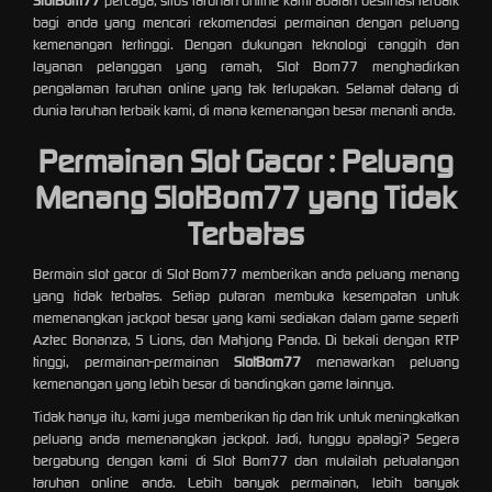
SlotBom77
percaya, situs taruhan online kami adalah destinasi terbaik
bagi anda yang mencari rekomendasi permainan dengan peluang
kemenangan tertinggi. Dengan dukungan teknologi canggih dan
layanan pelanggan yang ramah, Slot Bom77 menghadirkan
pengalaman taruhan online yang tak terlupakan. Selamat datang di
dunia taruhan terbaik kami, di mana kemenangan besar menanti anda.
Permainan Slot Gacor : Peluang
Menang SlotBom77 yang Tidak
Terbatas
Bermain slot gacor di Slot Bom77 memberikan anda peluang menang
yang tidak terbatas. Setiap putaran membuka kesempatan untuk
memenangkan jackpot besar yang kami sediakan dalam game seperti
Aztec Bonanza, 5 Lions, dan Mahjong Panda. Di bekali dengan RTP
tinggi, permainan-permainan
SlotBom77
menawarkan peluang
kemenangan yang lebih besar di bandingkan game lainnya.
Tidak hanya itu, kami juga memberikan tip dan trik untuk meningkatkan
peluang anda memenangkan jackpot. Jadi, tunggu apalagi? Segera
bergabung dengan kami di Slot Bom77 dan mulailah petualangan
taruhan online anda. Lebih banyak permainan, lebih banyak