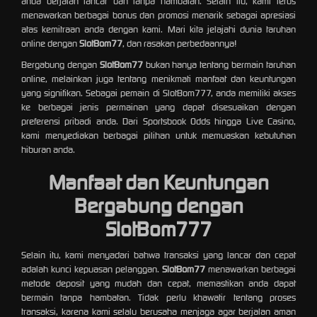
anda berjalan lancar dan tanpa hambatan. Selain itu, kami terus
menawarkan berbagai bonus dan promosi menarik sebagai apresiasi
atas kemitraan anda dengan kami. Mari kita jelajahi dunia taruhan
online dengan
SlotBom77
, dan rasakan perbedaannya!
Bergabung dengan
SlotBom77
bukan hanya tentang bermain taruhan
online, melainkan juga tentang menikmati manfaat dan keuntungan
yang signifikan. Sebagai pemain di SlotBom777, anda memiliki akses
ke berbagai jenis permainan yang dapat disesuaikan dengan
preferensi pribadi anda. Dari Sportsbook Odds hingga Live Casino,
kami menyediakan berbagai pilihan untuk memuaskan kebutuhan
hiburan anda.
Manfaat dan Keuntungan
Bergabung dengan
SlotBom777
Selain itu, kami menyadari bahwa transaksi yang lancar dan cepat
adalah kunci kepuasan pelanggan.
SlotBom77
menawarkan berbagai
metode deposit yang mudah dan cepat, memastikan anda dapat
bermain tanpa hambatan. Tidak perlu khawatir tentang proses
transaksi, karena kami selalu berusaha menjaga agar berjalan aman