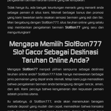
pengalaman bermain taruhan online yang tak terlupakan.
Tidak hanya itu, ada banyak keuntungan menarik yang menanti anda
sebagai pemain di situs kami. Nikmati berbagai bonus dan promosi
yang kami tawarkan serta rasakan sensasi bermain yang asli dan fair.
Mari bergabung dengan SlotBom777, situs taruhan online yang selalu
siap memberikan pengalaman bermain
SlotBom77
yang seru dan
menguntungkan!
Mengapa Memilih SlotBom777
Slot Gacor Sebagai Destinasi
Taruhan Online Anda?
Mengapa
SlotBom77
menjadi pilihan sempurna sebagai destinasi
taruhan online anda? SlotBom777 tidak hanya menawarkan berbagai
jenis permainan yang dapat anda nikmati, tetapi kami juga memastikan
bahwa pengalaman bermain anda berlangsung dengan lancar, aman,
dan adil. Kami percaya bahwa kenyamanan dan kepuasan pemain
adalah prioritas utama.
Itu sebabnya, di SlotBom777, anda akan menemukan beragam
metode deposit yang mudah dan cepat, memastikan bahwa transaksi