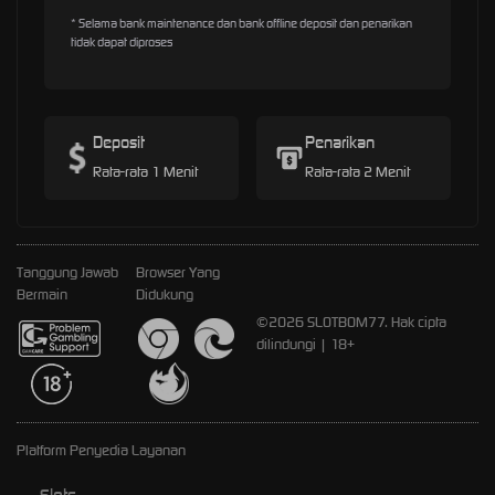
* Selama bank maintenance dan bank offline deposit dan penarikan
tidak dapat diproses
Deposit
Penarikan
Rata-rata 1 Menit
Rata-rata 2 Menit
Tanggung Jawab
Browser Yang
Bermain
Didukung
©2026 SLOTBOM77. Hak cipta
dilindungi | 18+
Platform Penyedia Layanan