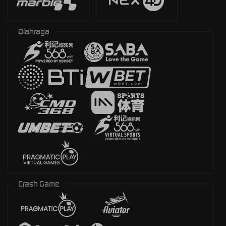
Olahraga
Crash Game