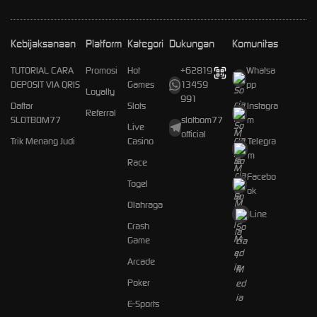
Kebijaksanaan
Platform
Kategori
Dukungan
Komunitas
TUTORIAL CARA
Promosi
Hot
+62819
Whatsa
DEPOSIT VIA QRIS
Games
13459
pp
Loyalty
991
Daftar
Slots
Instagra
Referral
SLOTBOM77
slotbom77
m
Live
official
Trik Menang Judi
Casino
Telegra
m
Race
Facebo
Togel
ok
Olahraga
Line
Crash
Game
Arcade
Poker
E-Sports