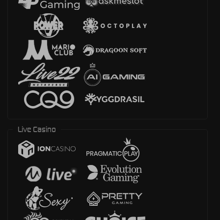
Live Casino