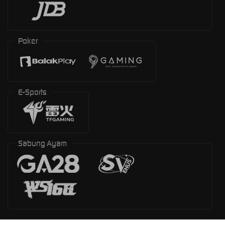
Poker
E-Sports
Sabung Ayam