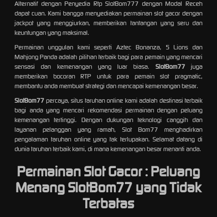
Alternatif dengan Penyedia Rtp SlotBom777 dengan Modal Receh
dapat cuan.
Kami bangga menyediakan permainan slot gacor dengan
jackpot yang menggiurkan, memberikan tantangan yang seru dan
keuntungan yang maksimal.
Permainan unggulan kami seperti Aztec Bonanza, 5 Lions dan
Mahjong Panda adalah pilihan terbaik bagi para pemain yang mencari
sensasi dan kemenangan yang luar biasa.
SlotBom77
juga
memberikan bocoran RTP untuk para pemain slot pragmatic,
membantu anda membuat strategi dan mencapai kemenangan besar.
SlotBom77
percaya, situs taruhan online kami adalah destinasi terbaik
bagi anda yang mencari rekomendasi permainan dengan peluang
kemenangan tertinggi. Dengan dukungan teknologi canggih dan
layanan pelanggan yang ramah, Slot Bom77 menghadirkan
pengalaman taruhan online yang tak terlupakan. Selamat datang di
dunia taruhan terbaik kami, di mana kemenangan besar menanti anda.
Permainan Slot Gacor : Peluang
Menang SlotBom77 yang Tidak
Terbatas