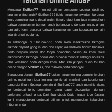
Taruhan Online Anda?
Mengapa
SlotBom77
menjadi pilihan sempurna sebagai destinasi
taruhan online anda? SlotBom777 tidak hanya menawarkan berbagai
jenis permainan yang dapat anda nikmati, tetapi kami juga memastikan
bahwa pengalaman bermain anda berlangsung dengan lancar, aman,
dan adil. Kami percaya bahwa kenyamanan dan kepuasan pemain
adalah prioritas utama.
Itu sebabnya, di SlotBom777, anda akan menemukan beragam
metode deposit yang mudah dan cepat, memastikan bahwa transaksi
anda berjalan lancar dan tanpa hambatan. Selain itu, kami terus
menawarkan berbagai bonus dan promosi menarik sebagai apresiasi
atas kemitraan anda dengan kami. Mari kita jelajahi dunia taruhan
online dengan
SlotBom77
, dan rasakan perbedaannya!
Bergabung dengan
SlotBom77
bukan hanya tentang bermain taruhan
online, melainkan juga tentang menikmati manfaat dan keuntungan
yang signifikan. Sebagai pemain di SlotBom777, anda memiliki akses
ke berbagai jenis permainan yang dapat disesuaikan dengan
preferensi pribadi anda. Dari Sportsbook Odds hingga Live Casino,
kami menyediakan berbagai pilihan untuk memuaskan kebutuhan
hiburan anda.