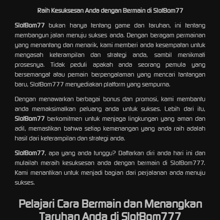
Raih Kesuksesan Anda dengan Bermain di SlotBom77
SlotBom77
bukan hanya tentang game dan taruhan, ini tentang
membangun jalan menuju sukses anda. Dengan beragam permainan
yang menantang dan menarik, kami memberi anda kesempatan untuk
mengasah keterampilan dan strategi anda, sambil menikmati
prosesnya. Tidak peduli apakah anda seorang pemula yang
bersemangat atau pemain berpengalaman yang mencari tantangan
baru, SlotBom777 menyediakan platform yang sempurna.
Dengan menawarkan berbagai bonus dan promosi, kami membantu
anda memaksimalkan peluang anda untuk sukses. Lebih dari itu,
SlotBom77
berkomitmen untuk menjaga lingkungan yang aman dan
adil, memastikan bahwa setiap kemenangan yang anda raih adalah
hasil dari keterampilan dan strategi anda.
SlotBom77
, apa yang anda tunggu? Daftarkan diri anda hari ini dan
mulailah meraih kesuksesan anda dengan bermain di SlotBom777.
Kami menantikan untuk menjadi bagian dari perjalanan anda menuju
sukses.
Pelajari Cara Bermain dan Menangkan
Taruhan Anda di SlotBom777