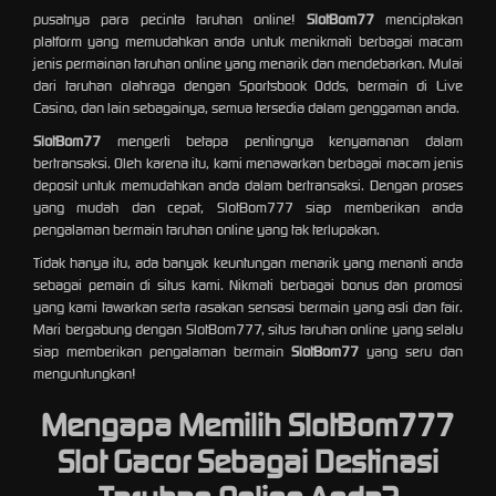
pusatnya para pecinta taruhan online!
SlotBom77
menciptakan
platform yang memudahkan anda untuk menikmati berbagai macam
jenis permainan taruhan online yang menarik dan mendebarkan. Mulai
dari taruhan olahraga dengan Sportsbook Odds, bermain di Live
Casino, dan lain sebagainya, semua tersedia dalam genggaman anda.
SlotBom77
mengerti betapa pentingnya kenyamanan dalam
bertransaksi. Oleh karena itu, kami menawarkan berbagai macam jenis
deposit untuk memudahkan anda dalam bertransaksi. Dengan proses
yang mudah dan cepat, SlotBom777 siap memberikan anda
pengalaman bermain taruhan online yang tak terlupakan.
Tidak hanya itu, ada banyak keuntungan menarik yang menanti anda
sebagai pemain di situs kami. Nikmati berbagai bonus dan promosi
yang kami tawarkan serta rasakan sensasi bermain yang asli dan fair.
Mari bergabung dengan SlotBom777, situs taruhan online yang selalu
siap memberikan pengalaman bermain
SlotBom77
yang seru dan
menguntungkan!
Mengapa Memilih SlotBom777
Slot Gacor Sebagai Destinasi