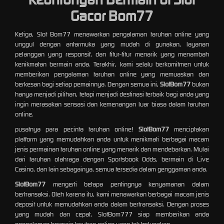
Gacor Bom77
Ketiga, Slot Bom77 menawarkan pengalaman taruhan online yang
unggul dengan antarmuka yang mudah di gunakan, layanan
pelanggan yang responsif, dan fitur-fitur menarik yang menambah
kenikmatan bermain anda. Terakhir, kami selalu berkomitmen untuk
memberikan pengalaman taruhan online yang memuaskan dan
berkesan bagi setiap pemainnya. Dengan semua ini,
SlotBom77
bukan
hanya menjadi pilihan, tetapi menjadi destinasi terbaik bagi anda yang
ingin merasakan sensasi dan kemenangan luar biasa dalam taruhan
online.
pusatnya para pecinta taruhan online!
SlotBom77
menciptakan
platform yang memudahkan anda untuk menikmati berbagai macam
jenis permainan taruhan online yang menarik dan mendebarkan. Mulai
dari taruhan olahraga dengan Sportsbook Odds, bermain di Live
Casino, dan lain sebagainya, semua tersedia dalam genggaman anda.
SlotBom77
mengerti betapa pentingnya kenyamanan dalam
bertransaksi. Oleh karena itu, kami menawarkan berbagai macam jenis
deposit untuk memudahkan anda dalam bertransaksi. Dengan proses
yang mudah dan cepat, SlotBom777 siap memberikan anda