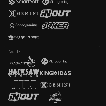
Arcade