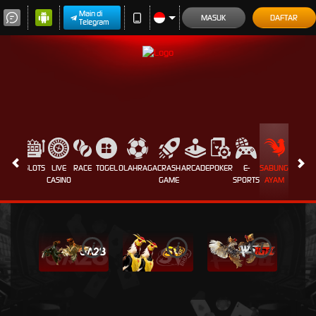
Main di
MASUK
DAFTAR
Telegram
HOT
SLOTS
LIVE
RACE
TOGEL
OLAHRAGA
CRASH
ARCADE
POKER
E-
SABUNG
PROMOS
GAMES
CASINO
GAME
SPORTS
AYAM
i
i
i