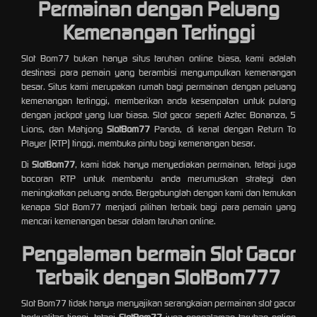
Permainan dengan Peluang
Kemenangan Tertinggi
Slot Bom77 bukan hanya situs taruhan online biasa, kami adalah
destinasi para pemain yang berambisi mengumpulkan kemenangan
besar. Situs kami merupakan rumah bagi permainan dengan peluang
kemenangan tertinggi, memberikan anda kesempatan untuk pulang
dengan jackpot yang luar biasa. Slot gacor seperti Aztec Bonanza, 5
Lions, dan Mahjong
SlotBom77
Panda, di kenal dengan Return To
Player (RTP) tinggi, membuka pintu bagi kemenangan besar.
Di
SlotBom77
, kami tidak hanya menyediakan permainan, tetapi juga
bocoran RTP untuk membantu anda merumuskan strategi dan
meningkatkan peluang anda. Bergabunglah dengan kami dan temukan
kenapa Slot Bom77 menjadi pilihan terbaik bagi para pemain yang
mencari kemenangan besar dalam taruhan online.
Pengalaman bermain Slot Gacor
Terbaik dengan SlotBom777
Slot Bom77 tidak hanya menyajikan serangkaian permainan slot gacor