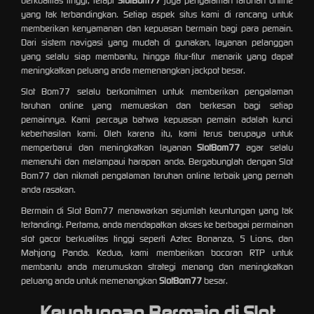
berkualitas tinggi, tetapi
SlotBom77
juga pengalaman taruhan online
yang tak terbandingkan. Setiap aspek situs kami di rancang untuk
memberikan kenyamanan dan kepuasan bermain bagi para pemain.
Dari sistem navigasi yang mudah di gunakan, layanan pelanggan
yang selalu siap membantu, hingga fitur-fitur menarik yang dapat
meningkatkan peluang anda memenangkan jackpot besar.
Slot Bom77 selalu berkomitmen untuk memberikan pengalaman
taruhan online yang memuaskan dan berkesan bagi setiap
pemainnya. Kami percaya bahwa kepuasan pemain adalah kunci
keberhasilan kami. Oleh karena itu, kami terus berupaya untuk
memperbarui dan meningkatkan layanan
SlotBom77
agar selalu
memenuhi dan melampaui harapan anda. Bergabunglah dengan Slot
Bom77 dan nikmati pengalaman taruhan online terbaik yang pernah
anda rasakan.
Bermain di Slot Bom77 menawarkan sejumlah keuntungan yang tak
tertandingi. Pertama, anda mendapatkan akses ke berbagai permainan
slot gacor berkualitas tinggi seperti Aztec Bonanza, 5 Lions, dan
Mahjong Panda. Kedua, kami memberikan bocoran RTP untuk
membantu anda merumuskan strategi menang dan meningkatkan
peluang anda untuk memenangkan
SlotBom77
besar.
Keuntungan Bermain di Slot