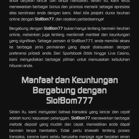
anda berjalan lancar dan tanpa hambatan. Selain itu, kami terus
menawarkan berbagai bonus dan promosi menarik sebagai apresiasi
atas kemitraan anda dengan kami. Mari kita jelajahi dunia taruhan
online dengan
SlotBom77
, dan rasakan perbedaannya!
Bergabung dengan
SlotBom77
bukan hanya tentang bermain taruhan
online, melainkan juga tentang menikmati manfaat dan keuntungan
yang signifikan. Sebagai pemain di SlotBom777, anda memiliki akses
ke berbagai jenis permainan yang dapat disesuaikan dengan
preferensi pribadi anda. Dari Sportsbook Odds hingga Live Casino,
kami menyediakan berbagai pilihan untuk memuaskan kebutuhan
hiburan anda.
Manfaat dan Keuntungan
Bergabung dengan
SlotBom777
Selain itu, kami menyadari bahwa transaksi yang lancar dan cepat
adalah kunci kepuasan pelanggan.
SlotBom77
menawarkan berbagai
metode deposit yang mudah dan cepat, memastikan anda dapat
bermain tanpa hambatan. Tidak perlu khawatir tentang proses
transaksi, karena kami selalu berusaha menjaga agar berjalan aman