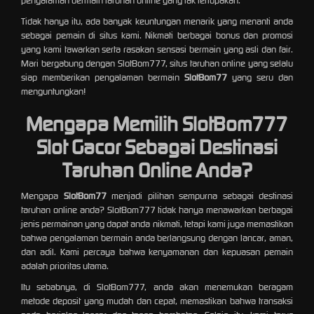
pengalaman bermain taruhan online yang tak terlupakan.
Tidak hanya itu, ada banyak keuntungan menarik yang menanti anda
sebagai pemain di situs kami. Nikmati berbagai bonus dan promosi
yang kami tawarkan serta rasakan sensasi bermain yang asli dan fair.
Mari bergabung dengan SlotBom777, situs taruhan online yang selalu
siap memberikan pengalaman bermain
SlotBom77
yang seru dan
menguntungkan!
Mengapa Memilih SlotBom777
Slot Gacor Sebagai Destinasi
Taruhan Online Anda?
Mengapa
SlotBom77
menjadi pilihan sempurna sebagai destinasi
taruhan online anda? SlotBom777 tidak hanya menawarkan berbagai
jenis permainan yang dapat anda nikmati, tetapi kami juga memastikan
bahwa pengalaman bermain anda berlangsung dengan lancar, aman,
dan adil. Kami percaya bahwa kenyamanan dan kepuasan pemain
adalah prioritas utama.
Itu sebabnya, di SlotBom777, anda akan menemukan beragam
metode deposit yang mudah dan cepat, memastikan bahwa transaksi