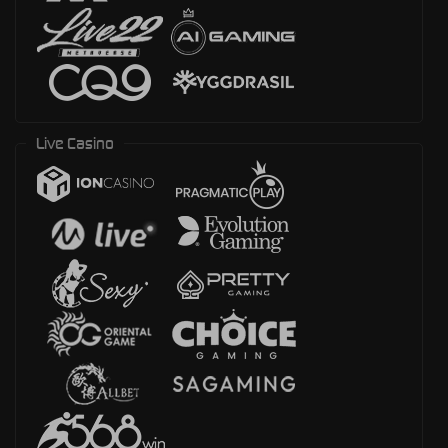
Live Casino