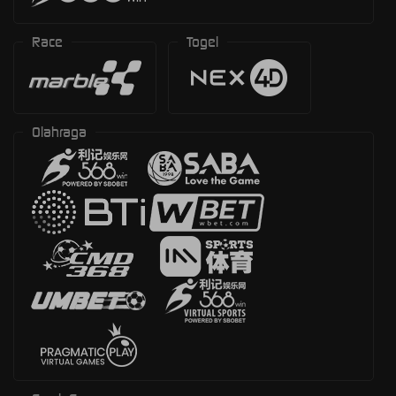
Race
Togel
Olahraga