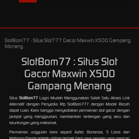
SlotBom77 - Situs Slot777 Gacor Maxwin X500 Gampang
Menang
SlotBom77 : Situs Slot
Gacor Maxwin X500
Gampang Menang
Situs
SlotBom77
Login Mudah Menggunakan Salah Satu Akses Link
Alternatif dengan Penyedia Rtp SlotBom777 dengan Modal Receh
dapat cuan.
Kami bangga menyediakan permainan slot gacor dengan
jackpot yang menggiurkan, memberikan tantangan yang seru dan
keuntungan yang maksimal.
Permainan unggulan kami seperti Aztec Bonanza, 5 Lions dan
Mahjong Panda adalah pilihan terbaik bagi para pemain yang mencari