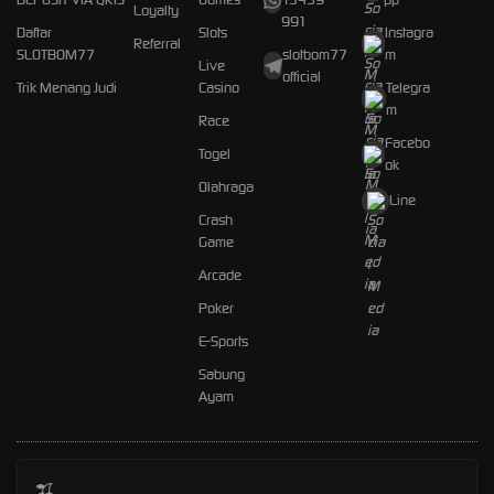
Loyalty
991
Daftar
Slots
Instagra
Referral
SLOTBOM77
slotbom77
m
Live
official
Trik Menang Judi
Casino
Telegra
m
Race
Facebo
Togel
ok
Olahraga
Line
Crash
Game
Arcade
Poker
E-Sports
Sabung
Ayam