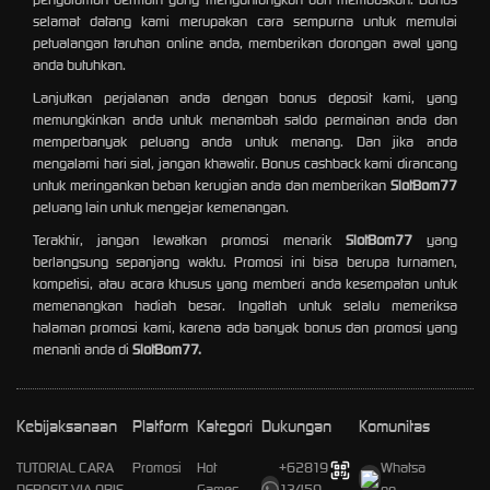
selamat datang kami merupakan cara sempurna untuk memulai
petualangan taruhan online anda, memberikan dorongan awal yang
anda butuhkan.
Lanjutkan perjalanan anda dengan bonus deposit kami, yang
memungkinkan anda untuk menambah saldo permainan anda dan
memperbanyak peluang anda untuk menang. Dan jika anda
mengalami hari sial, jangan khawatir. Bonus cashback kami dirancang
untuk meringankan beban kerugian anda dan memberikan
SlotBom77
peluang lain untuk mengejar kemenangan.
Terakhir, jangan lewatkan promosi menarik
SlotBom77
yang
berlangsung sepanjang waktu. Promosi ini bisa berupa turnamen,
kompetisi, atau acara khusus yang memberi anda kesempatan untuk
memenangkan hadiah besar. Ingatlah untuk selalu memeriksa
halaman promosi kami, karena ada banyak bonus dan promosi yang
menanti anda di
SlotBom77.
Kebijaksanaan
Platform
Kategori
Dukungan
Komunitas
TUTORIAL CARA
Promosi
Hot
+62819
Whatsa
DEPOSIT VIA QRIS
Games
13459
pp