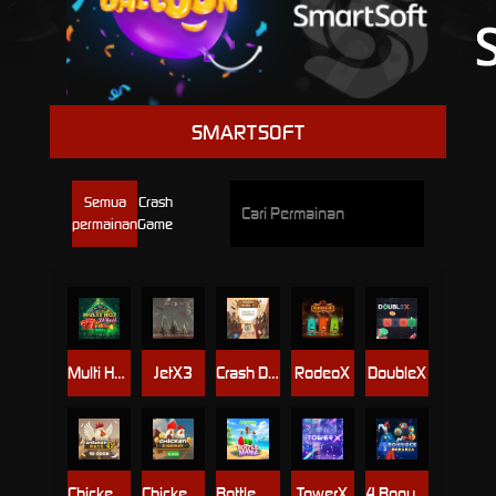
SMARTSOFT
Semua
Crash
permainan
Game
Multi Hot Wheel
JetX3
Crash Duel X
RodeoX
DoubleX
ChickenWays
Chicken Highway
Bottle Mania
TowerX
4 Bonuses Bonanza