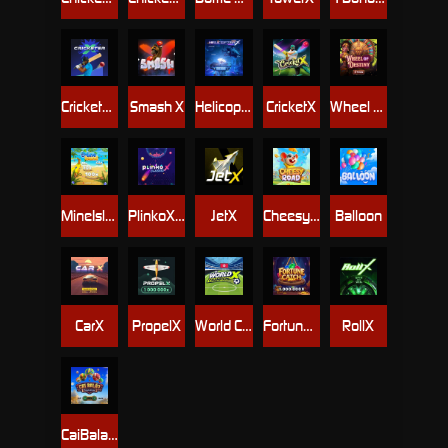
CricketerX
Smash X
HelicopterX
CricketX
Wheel Of Destiny
MineIsland
PlinkoXClassic
JetX
Cheesy Road
Balloon
CarX
PropelX
World Champion X
Fortune Catch
RollX
CaiBalaoCappadocia