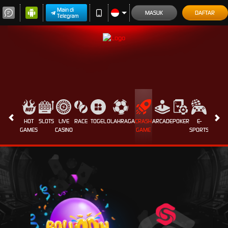
Main di
MASUK
DAFTAR
Telegram
HOT
SLOTS
LIVE
RACE
TOGEL
OLAHRAGA
CRASH
ARCADE
POKER
E-
SABUN
GAMES
CASINO
GAME
SPORTS
AYAM