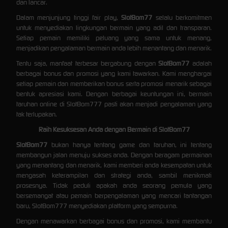
dan lancar.
Dalam menjunjung tinggi fair play,
SlotBom77
selalu berkomitmen
untuk menyediakan lingkungan bermain yang adil dan transparan.
Setiap pemain memiliki peluang yang sama untuk menang,
menjadikan pengalaman bermain anda lebih menantang dan menarik.
Tentu saja, manfaat terbesar bergabung dengan
SlotBom77
adalah
berbagai bonus dan promosi yang kami tawarkan. Kami menghargai
setiap pemain dan memberikan bonus serta promosi menarik sebagai
bentuk apresiasi kami. Dengan berbagai keuntungan ini, bermain
taruhan online di SlotBom777 pasti akan menjadi pengalaman yang
tak terlupakan.
Raih Kesuksesan Anda dengan Bermain di SlotBom77
SlotBom77
bukan hanya tentang game dan taruhan, ini tentang
membangun jalan menuju sukses anda. Dengan beragam permainan
yang menantang dan menarik, kami memberi anda kesempatan untuk
mengasah keterampilan dan strategi anda, sambil menikmati
prosesnya. Tidak peduli apakah anda seorang pemula yang
bersemangat atau pemain berpengalaman yang mencari tantangan
baru, SlotBom777 menyediakan platform yang sempurna.
Dengan menawarkan berbagai bonus dan promosi, kami membantu