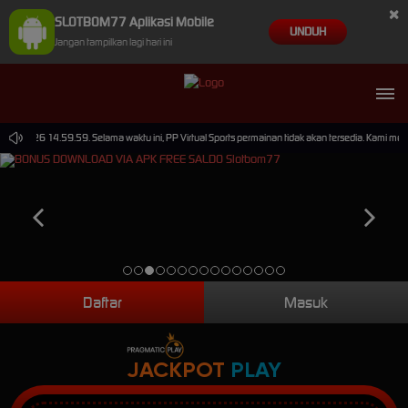
×
SLOTBOM77 Aplikasi Mobile
UNDUH
Jangan tampilkan lagi hari ini
-2026 14.59.59. Selama waktu ini, PP Virtual Sports permainan tidak akan tersedia. Kami memo
Daftar
Masuk
JACKPOT
PLAY