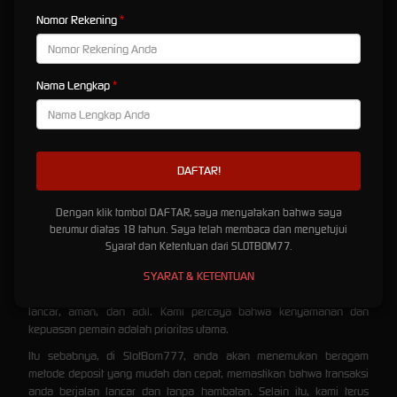
Tidak hanya itu, ada banyak keuntungan menarik yang menanti anda
Nomor Rekening
sebagai pemain di situs kami. Nikmati berbagai bonus dan promosi
yang kami tawarkan serta rasakan sensasi bermain yang asli dan fair.
Mari bergabung dengan SlotBom777, situs taruhan online yang selalu
Nama Lengkap
siap memberikan pengalaman bermain
SlotBom77
yang seru dan
menguntungkan!
Mengapa Memilih SlotBom777
Slot Gacor Sebagai Destinasi
Taruhan Online Anda?
Dengan klik tombol DAFTAR, saya menyatakan bahwa saya
berumur diatas 18 tahun. Saya telah membaca dan menyetujui
Mengapa
SlotBom77
menjadi pilihan sempurna sebagai destinasi
Syarat dan Ketentuan dari SLOTBOM77.
taruhan online anda? SlotBom777 tidak hanya menawarkan berbagai
jenis permainan yang dapat anda nikmati, tetapi kami juga
SYARAT & KETENTUAN
memastikan bahwa pengalaman bermain anda berlangsung dengan
lancar, aman, dan adil. Kami percaya bahwa kenyamanan dan
kepuasan pemain adalah prioritas utama.
Itu sebabnya, di SlotBom777, anda akan menemukan beragam
metode deposit yang mudah dan cepat, memastikan bahwa transaksi
anda berjalan lancar dan tanpa hambatan. Selain itu, kami terus