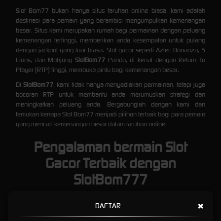
Slot Bom77 bukan hanya situs taruhan online biasa, kami adalah
destinasi para pemain yang berambisi mengumpulkan kemenangan
besar. Situs kami merupakan rumah bagi permainan dengan peluang
kemenangan tertinggi, memberikan anda kesempatan untuk pulang
dengan jackpot yang luar biasa. Slot gacor seperti Aztec Bonanza, 5
Lions, dan Mahjong
SlotBom77
Panda, di kenal dengan Return To
Player (RTP) tinggi, membuka pintu bagi kemenangan besar.
Di
SlotBom77
, kami tidak hanya menyediakan permainan, tetapi juga
bocoran RTP untuk membantu anda merumuskan strategi dan
meningkatkan peluang anda. Bergabunglah dengan kami dan
temukan kenapa Slot Bom77 menjadi pilihan terbaik bagi para pemain
yang mencari kemenangan besar dalam taruhan online.
Pengalaman bermain Slot
Gacor Terbaik dengan
SlotBom777
Slot Bom77 tidak hanya menyajikan serangkaian permainan slot
×
DAFTAR
gacor berkualitas tinggi, tetapi
SlotBom77
juga pengalaman taruhan
online yang tak terbandingkan. Setiap aspek situs kami di rancang