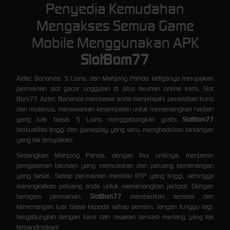
Penyedia Kemudahan
Mengakses Semua Game
Mobile Menggunakan APK
SlotBom77
Aztec Bonanza, 5 Lions, dan Mahjong Panda: ketiganya merupakan
permainan slot gacor unggulan di situs taruhan online kami, Slot
Bom77. Aztec Bonanza membawa anda menjelajahi peradaban kuno
dan misterius, menawarkan kesempatan untuk memenangkan hadiah
yang luar biasa. 5 Lions menggabungkan grafis
SlotBom77
berkualitas tinggi dan gameplay yang seru, menghadirkan tantangan
yang tak terlupakan.
Sedangkan Mahjong Panda, dengan fitur uniknya, menjamin
pengalaman bermain yang memuaskan dan peluang kemenangan
yang besar. Setiap permainan memiliki RTP yang tinggi, sehingga
meningkatkan peluang anda untuk memenangkan jackpot. Dengan
beragam permainan,
SlotBom77
memberikan sensasi dan
kemenangan luar biasa kepada setiap pemain. Jangan tunggu lagi,
bergabunglah dengan kami dan rasakan sensasi menang yang tak
terbandingkan!