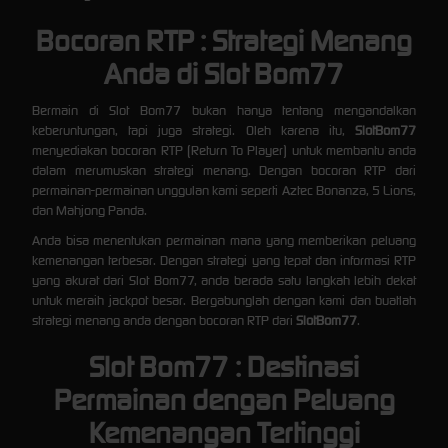
Bocoran RTP : Strategi Menang
Anda di Slot Bom77
Bermain di Slot Bom77 bukan hanya tentang mengandalkan
keberuntungan, tapi juga strategi. Oleh karena itu,
SlotBom77
menyediakan bocoran RTP (Return To Player) untuk membantu anda
dalam merumuskan strategi menang. Dengan bocoran RTP dari
permainan-permainan unggulan kami seperti Aztec Bonanza, 5 Lions,
dan Mahjong Panda.
Anda bisa menentukan permainan mana yang memberikan peluang
kemenangan terbesar. Dengan strategi yang tepat dan informasi RTP
yang akurat dari Slot Bom77, anda berada satu langkah lebih dekat
untuk meraih jackpot besar. Bergabunglah dengan kami dan buatlah
strategi menang anda dengan bocoran RTP dari
SlotBom77
.
Slot Bom77 : Destinasi
Permainan dengan Peluang
Kemenangan Tertinggi