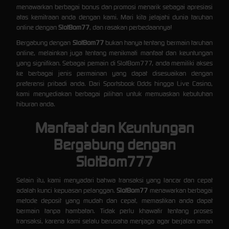
menawarkan berbagai bonus dan promosi menarik sebagai apresiasi
atas kemitraan anda dengan kami. Mari kita jelajahi dunia taruhan
online dengan
SlotBom77
, dan rasakan perbedaannya!
Bergabung dengan
SlotBom77
bukan hanya tentang bermain taruhan
online, melainkan juga tentang menikmati manfaat dan keuntungan
yang signifikan. Sebagai pemain di SlotBom777, anda memiliki akses
ke berbagai jenis permainan yang dapat disesuaikan dengan
preferensi pribadi anda. Dari Sportsbook Odds hingga Live Casino,
kami menyediakan berbagai pilihan untuk memuaskan kebutuhan
hiburan anda.
Manfaat dan Keuntungan
Bergabung dengan
SlotBom777
Selain itu, kami menyadari bahwa transaksi yang lancar dan cepat
adalah kunci kepuasan pelanggan.
SlotBom77
menawarkan berbagai
metode deposit yang mudah dan cepat, memastikan anda dapat
bermain tanpa hambatan. Tidak perlu khawatir tentang proses
transaksi, karena kami selalu berusaha menjaga agar berjalan aman