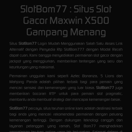
SlotBom77 : Situs Slot
Gacor Maxwin X500
Gampang Menang
Situs
SlotBom77
Login Mudah Menggunakan Salah Satu Akses Link
Alternatif dengan Penyedia Rtp SlotBom777 dengan Modal Receh
dapat cuan.
Kami bangga menyediakan permainan slot gacor dengan
jackpot yang menggiurkan, memberikan tantangan yang seru dan
keuntungan yang maksimal.
Permainan unggulan kami seperti Aztec Bonanza, 5 Lions dan
Mahjong Panda adalah pilihan terbaik bagi para pemain yang
mencari sensasi dan kemenangan yang luar biasa.
SlotBom77
juga
memberikan bocoran RTP untuk para pemain slot pragmatic,
membantu anda membuat strategi dan mencapai kemenangan besar.
SlotBom77
percaya, situs taruhan online kami adalah destinasi terbaik
bagi anda yang mencari rekomendasi permainan dengan peluang
kemenangan tertinggi. Dengan dukungan teknologi canggih dan
layanan pelanggan yang ramah, Slot Bom77 menghadirkan
pengalaman taruhan online yang tak terlupakan. Selamat datang di